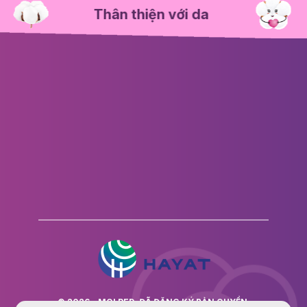
Thân thiện với da
© 2026 - MOLPED. ĐÃ ĐĂNG KÝ BẢN QUYỀN.